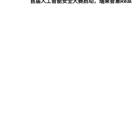
首届人工智能安全大赛启动，瑞莱智慧Real
2022.06.24
传承雷锋精神 喜迎二十大：瑞莱智慧党
支部成立一周年党建活动