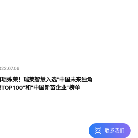
热线咨询
400-803-1001
022.07.06
邮件咨询
两项殊荣！瑞莱智慧入选“中国未来独角
contact@realai.ai
兽TOP100”和“中国新苗企业”榜单
留言咨询
在线表单沟通需求
联系我们