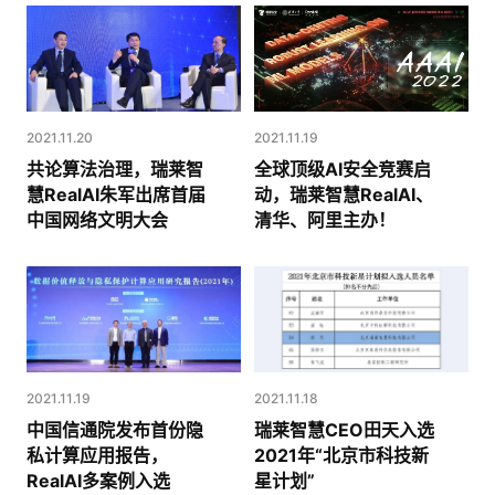
2021.11.20
2021.11.19
共论算法治理，瑞莱智
全球顶级AI安全竞赛启
慧RealAI朱军出席首届
动，瑞莱智慧RealAI、
中国网络文明大会
清华、阿里主办！
2021.11.19
2021.11.18
中国信通院发布首份隐
瑞莱智慧CEO田天入选
私计算应用报告，
2021年“北京市科技新
RealAI多案例入选
星计划”