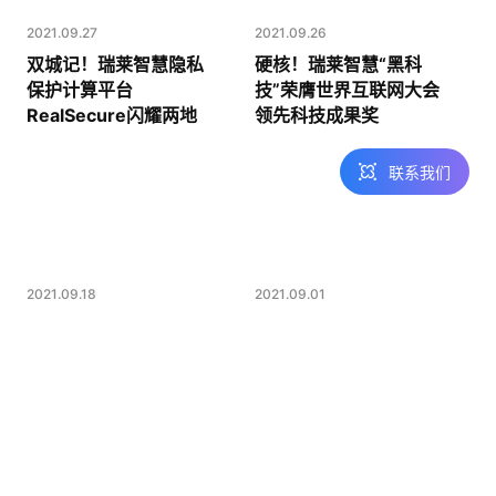
2021.09.27
2021.09.26
留言咨询
在线表单沟通需
双城记！瑞莱智慧隐私
硬核！瑞莱智慧“黑科
求
保护计算平台
技”荣膺世界互联网大会
RealSecure闪耀两地
领先科技成果奖
联系我们
2021.09.18
2021.09.01
AIExpo2021 | 瑞莱以
隐私计算赛道群雄并
安全可控的人工智能点
起，瑞莱智慧打通落地
亮未来
“最短链路”