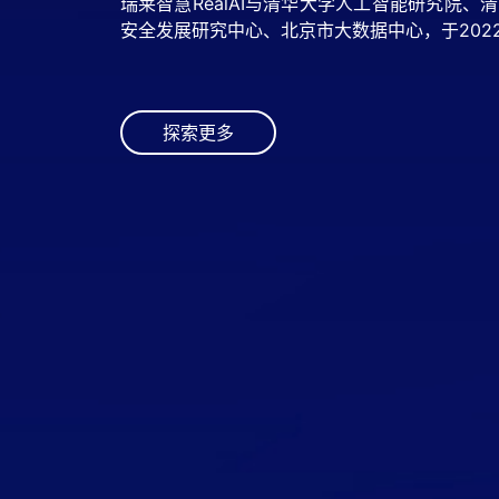
瑞莱智慧RealAI与清华大学人工智能研究院
瑞莱智慧RealAI是人工智能基础设施和解决
安全发展研究中心、北京市大数据中心，于2022
靠、可扩展的第三代人工智能技术，为高价值场
探索更多
探索更多