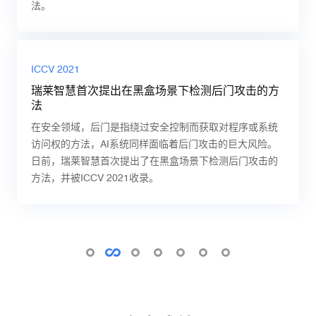
作，实现了任意模态之间的相互转化。
法。
AAAI 2019
隐私计算专栏
隐私计算专栏
CVPR 2021
CCF YEF 2020
视频的稀疏性干扰
隐私保护计算应用的那些事儿
你说的“数据安全”是真的安全吗？
ICLR 2022
ICCV 2021
如何提高针对人脸识别对抗样本的迁移性？
RealAI首席科学家朱军：贝叶斯学习回顾与最新进
瑞莱智慧RealAI首席科学家、清华大学朱军教授
率领的研
目前，政务、金融、医疗等多行业均存在数据合规流通的
目前，隐私计算被认为是保障隐私数据安全的关键技术方
探索对抗训练中的记忆现象
瑞莱智慧首次提出在黑盒场景下检测后门攻击的方
展
究团队近日在AAAI2019上发表了《视频的稀疏性干扰》的
2021年6月12日，为促进国内计算机视觉学术交流，国内
需求，隐私计算如何在各行各业中实现应用落地，实现技
法，但我们该如何去理解隐私计算所实现的数据安全？隐
法
以深度学习为代表的人工智能模型在诸多任务上取得了优
2020年6月6日，中国计算机学会（CCF）主办的中国计算
研究文章，探讨视频的对抗性干扰和攻击视频识别任务的
领先的前沿科技媒体机器之心组织「CVPR 2021论文分享
术价值到应用价值的转化？本期我们邀请到RealAI数据科
私计算是密码学的一个热门话题，隐私计算用于保护数据
在安全领域，后门是指绕过安全控制而获取对程序或系统
异的性能，但是其在对抗样本攻击下的鲁棒性存在严重不
机学会青年精英大会（CCF YEF）在线上举行，在“经典流
实现方法，这也是第一个在视频端探索白盒攻击样本，并
会」线下学术交流活动。RealAI算法科学家萧子豪带来
学家杨秋语、RealAI解决方案专家杨金威从业务场景的角
安全，但如何去定义数据安全，什么才叫安全，这就要从
访问权的方法，AI系统同样面临着后门攻击的巨大风险。
足。本文从对抗训练的记忆现象（memorization effect）
传的机器学习与数据挖掘算法”技术论坛上，瑞莱智慧
进一步提出视频攻击方法的研究。
CVPR2021入选论文《利用生成模型提高针对人脸识别对
度来聊一聊隐私保护计算应用那些事。
密码学的历史开始讲起。
日前，瑞莱智慧首次提出了在黑盒场景下检测后门攻击的
角度分析对抗训练中存在的收敛性、泛化性、过拟合等问
RealAI首席科学家、CCF高级会员、清华大学计算机系长
抗样本的迁移性》的分享。
方法，并被ICCV 2021收录。
题，试图进一步理解并提升对抗训练。
聘教授朱军做了题为《贝叶斯学习回顾与展望》报告。