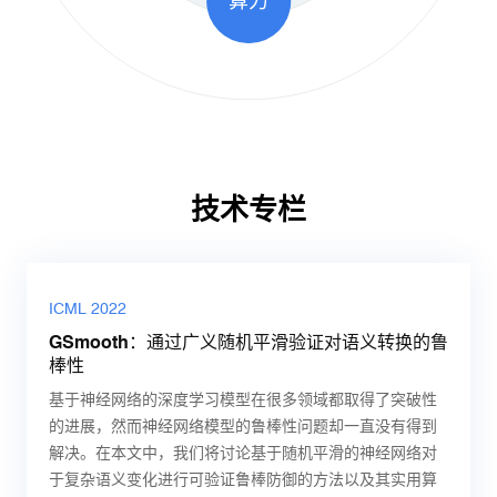
算力
技术专栏
机器之心
ICML 2022
ICML 2021
隐私计算专栏
隐私计算专栏
《中国科学》
CVPR 2019
朱军团队开源基于Transformer的多模态扩散大模
GSmooth：通过广义随机平滑验证对语义转换的鲁
瑞莱智慧组织举办“对抗机器学习”研讨会
如何设计高效易用的隐私保护计算系统？
技术“门派”众多，你搞清关系了吗？
迈向第三代人工智能
朱军团队提出一种对人脸识别系统基于决策的黑盒
型
棒性
攻击方法——演化攻击
2021年7月18至24日，第三十八届国际机器学习年度会议
上期我们介绍了隐私保护计算如何应用到实际的业务场景
目前，隐私计算“门派”众多，涉及的技术名词纷繁复杂，如
清华大学人工智能研究院院长、中国科学院院士张钹教授
清华大学计算机系教授、瑞莱智慧RealAI首席科学家朱军
基于神经网络的深度学习模型在很多领域都取得了突破性
作为最重要的计算机视觉任务之一，人脸识别技术（Facial
（Thirty-eighth International Conference on Machine
中，实现技术价值到应用价值的转化。本期，邀请到清华
何厘清其中的关联关系？本期我们继续邀请到
在“纪念《中国科学》创刊70周年专刊”上发表署名文章，
密码学专
带领的 TSAIL 团队近期公开的一篇论文《One
的进展，然而神经网络模型的鲁棒性问题却一直没有得到
recognition）基于深度神经网络（CNN）提取人脸特征来
Learning，ICML 2021）在线上举行。瑞莱智慧联合全球
大学计算机系博士王鲲鹏，从系统和框架的层面来讨论如
家、清华大学高等研究院助理研究员郑中翔博士
首次全面阐述第三代人工智能的理念，提出第三代人工智
梳理现代
Transformer Fits All Distributions in Multi-Modal Diffusion
解决。在本文中，我们将讨论基于随机平滑的神经网络对
实现。
多所高校研究人员共同举办了以“对抗机器学习”为主题的研
何设计高效易用的隐私保护计算系统。
密码学研究领域，以及通用/专用多方安全计算技术路线。
能的发展路径是融合第一代的知识驱动和第二代的数据驱
at Scale》，率先发布了对多模态生成式模型的一些探索工
于复杂语义变化进行可验证鲁棒防御的方法以及其实用算
讨会，并为研讨会提供了获奖论文赞助。
动的人工智能。