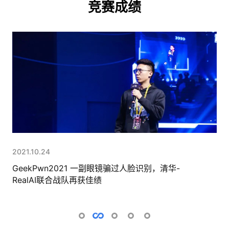
竞赛成绩
2022.02.17
2021.10.24
2020.12.23
2020.10.24
2019.10.24
2021人工智能大赛 RealAI在深度伪造视频检测相
GeekPwn2021 一副眼镜骗过人脸识别，清华-
2020人工智能大赛 RealAI荣获大赛“视频深度伪
GeekPwn2020 清华-RealAI联合战队斩获“虚假
GeekPwn2019 “CAAD CTF 图像对抗样本挑战
关全部赛道中获得奖项
RealAI联合战队再获佳绩
造检测”赛题A级证书
人脸AI识别大赛”冠军
赛”及“CAAD 隐身挑战赛”两项比赛冠军