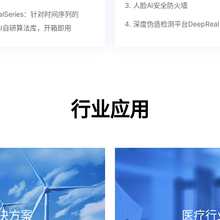
3. 人脸AI安全防火墙
alSeries
：针对时间序列的
4. 深度伪造检测平台DeepReal
lAI自研算法库，开箱即用
行业应用
决方案
医疗行