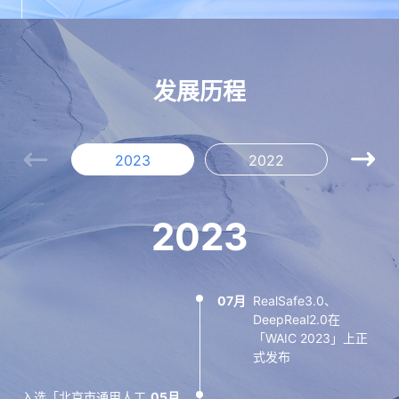
发展历程
2023
2022
2
2023
07月
RealSafe3.0、
11月
12月
12月
12月
07月
获批设立博士后科研工
连续两年获得“中国人
发布业内首个“编译级”
获得国家高新技术企业
瑞莱智慧RealAI成立
DeepReal2.0在
作站
工智能·多媒体信息识
隐私保护机器学习平台
认定
「WAIC 2023」上正
别技术大赛”最高A级证
RealSecure
式发布
清华大学人工智能研究
06月
书
联合主办首个人工智能
发布深度伪造内容检测
院成立
09月
12月
与清华大学联合战队获
安全大赛（AISC
平台DeepReal
10月
入选「北京市通用人工
05月