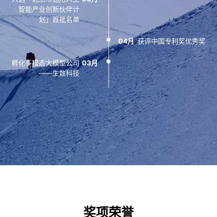
中共中央政治局委员、
国际安全极客大赛
2022）圆满收官
12月
智能产业创新伙伴计
北京市委书记蔡奇调研
GeekPwn首届CAAD
划」首批名单
06月
完成数千万人民币天使
虚假人脸AI识别大赛冠
瑞莱智慧RealAI
08月
荣获国家级专精特新
+轮融资
军
“小巨人”企业称号
04月
获评中国专利奖优秀奖
11月
发布人工智能安全靶场
08月
RealRange
成为全国信标委人工智
RealSafe、
05月
孵化多模态大模型公司
03月
能分委会首批会员单位
RealCenter两大产品
——生数科技
平台同时入选工信部人
完成超3亿元人民币A
10月
工智能产业揭榜单位名
与北京智源人工智能研
轮融资
06月
究院联合设立安全人工
单
智能创新中心
09月
“安全可控可靠的新一
04月
首席科学家张钹、朱军
代人工智能平台”荣膺
04月
团队获ICLR 2022杰出
世界互联网大会领先科
发布世界首个针对算法
论文奖
技成果奖
模型安全的检测平台
——人工智能安全平台
RealSafe
发布《深度合成十大趋
承办首届全球数字经济
02月
08月
大会-人工智能产业治
势（2022）报告》
理论坛，发布首个《人
工智能产业担当宣言》
02月
入选2021年度第二批
奖项荣誉
北京市专精特新“小巨