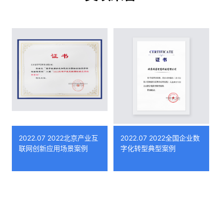
06月
人”企业名单
瑞莱智慧RealAI党支部
正式成立
CEO田天获“2021年度
01月
吴文俊人工智能优秀青
参与承担“科技创新
04月
2030重大项目—安全
年奖”，首席科学家张
钹、朱军领衔清华大学
大脑国家新一代人工智
研究团队获“吴文俊人
能开放创新平台”，入
工智能自然科学奖一等
选国家网信办“人工智
能企业典型应用案例”
奖”
2022.07 2022北京产业互
2022.07 2022全国企业数
联网创新应用场景案例
字化转型典型案例