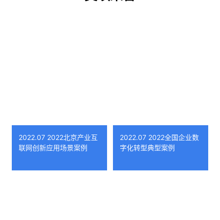
06月
人”企业名单
瑞莱智慧RealAI党支部
正式成立
CEO田天获“2021年度
01月
吴文俊人工智能优秀青
参与承担“科技创新
04月
2030重大项目—安全
年奖”，首席科学家张
钹、朱军领衔清华大学
大脑国家新一代人工智
研究团队获“吴文俊人
能开放创新平台”，入
工智能自然科学奖一等
选国家网信办“人工智
能企业典型应用案例”
奖”
2022.07 2022北京产业互
2022.07 2022全国企业数
联网创新应用场景案例
字化转型典型案例