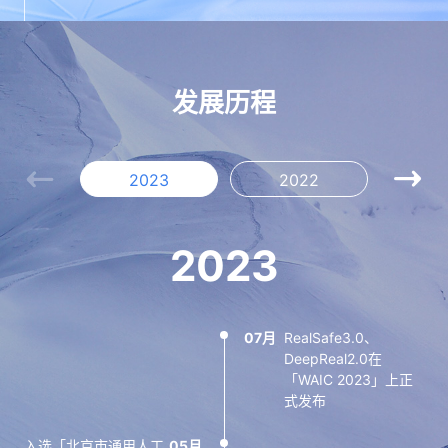
发展历程
2023
2022
2
2023
07月
RealSafe3.0、
11月
12月
12月
12月
07月
获批设立博士后科研工
连续两年获得“中国人
发布业内首个“编译级”
获得国家高新技术企业
瑞莱智慧RealAI成立
DeepReal2.0在
作站
工智能·多媒体信息识
隐私保护机器学习平台
认定
「WAIC 2023」上正
别技术大赛”最高A级证
RealSecure
式发布
清华大学人工智能研究
06月
书
联合主办首个人工智能
发布深度伪造内容检测
院成立
09月
12月
与清华大学联合战队获
安全大赛（AISC
平台DeepReal
10月
入选「北京市通用人工
05月