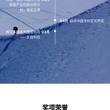
中共中央政治局委员、
国际安全极客大赛
2022）圆满收官
12月
智能产业创新伙伴计
北京市委书记蔡奇调研
GeekPwn首届CAAD
划」首批名单
06月
完成数千万人民币天使
虚假人脸AI识别大赛冠
瑞莱智慧RealAI
08月
荣获国家级专精特新
+轮融资
军
“小巨人”企业称号
04月
获评中国专利奖优秀奖
11月
发布人工智能安全靶场
08月
RealRange
成为全国信标委人工智
RealSafe、
05月
孵化多模态大模型公司
03月
能分委会首批会员单位
RealCenter两大产品
——生数科技
平台同时入选工信部人
完成超3亿元人民币A
10月
工智能产业揭榜单位名
与北京智源人工智能研
轮融资
06月
究院联合设立安全人工
单
智能创新中心
09月
“安全可控可靠的新一
04月
首席科学家张钹、朱军
代人工智能平台”荣膺
04月
团队获ICLR 2022杰出
世界互联网大会领先科
发布世界首个针对算法
论文奖
技成果奖
模型安全的检测平台
——人工智能安全平台
RealSafe
发布《深度合成十大趋
承办首届全球数字经济
02月
08月
大会-人工智能产业治
势（2022）报告》
理论坛，发布首个《人
工智能产业担当宣言》
02月
入选2021年度第二批
奖项荣誉
北京市专精特新“小巨