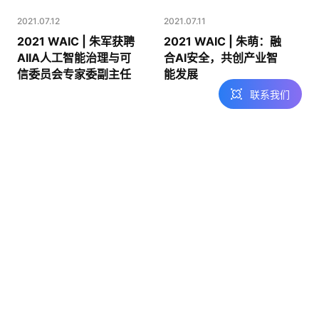
留言咨询
在线表单沟通需
2021.07.12
2021.07.11
求
2021 WAIC | 朱军获聘
2021 WAIC | 朱萌：融
AIIA人工智能治理与可
合AI安全，共创产业智
信委员会专家委副主任
能发展
联系我们
2021.07.10
2021.07.09
2021 WAIC | 田天：遏
2021WAIC首秀，瑞莱
制深度伪造滥用，构建
智慧亮出AI界“打假神
AI产融新生态
器”