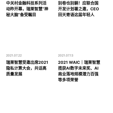
中关村金融科技系列活
别卷也别躺！应联合国
动昨开幕，瑞莱智慧“神
开发计划署之邀，CEO
秘大脑”备受瞩目
田天寄语这届年轻人
2021.07.22
2021.07.13
瑞莱智慧受邀出席2021
2021 WAIC｜瑞莱智慧
隐私计算大会，共话高
揽获AI数字未来奖、AI
质量发展
商业落地规模潜力百强
等多项荣誉
热线咨询
400-803-1001
邮件咨询
contact@realai.ai