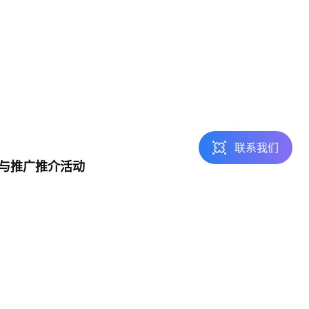
邮件咨询
contact@realai.ai
留言咨询
在线表单沟通需求
联系我们
交易与推广推介活动