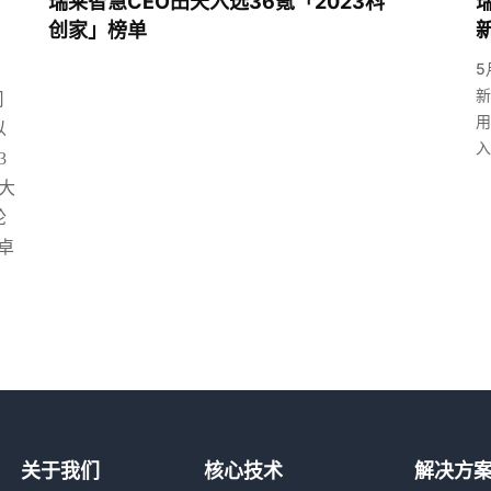
瑞莱智慧CEO田天入选36氪「2023科
创家」榜单
新
5
新
司
用
以
入
3
大
轮
卓
关于我们
核心技术
解决方