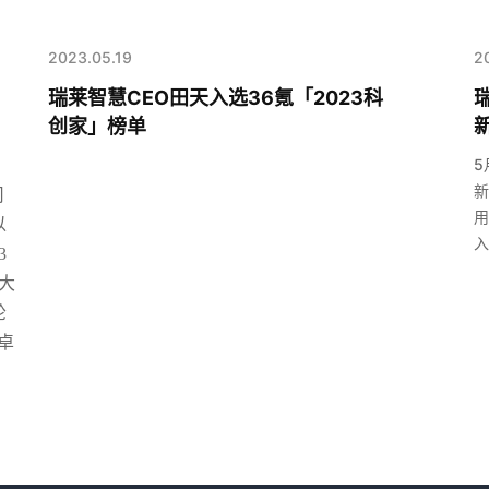
2023.05.19
2
瑞莱智慧CEO田天入选36氪「2023科
创家」榜单
新
5
新
司
用
以
入
3
大
轮
卓