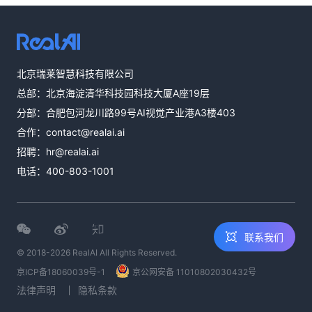
热线咨询
北京瑞莱智慧科技有限公司
400-803-1001
总部：北京海淀清华科技园科技大厦A座19层
邮件咨询
分部：合肥包河龙川路99号AI视觉产业港A3楼403
contact@realai.ai
合作：
contact@realai.ai
留言咨询
招聘：
hr@realai.ai
在线表单沟通需
电话：
400-803-1001
求
联系我们
© 2018-2026 RealAI All Rights Reserved.
京ICP备18060039号-1
京公网安备 11010802030432号
法律声明
隐私条款