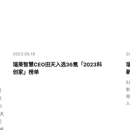
2023.05.19
2
瑞莱智慧CEO田天入选36氪「2023科
创家」榜单
新
5
新
司
用
以
入
3
大
轮
卓