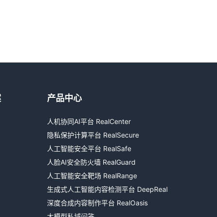
案
产品中心
热线咨询
人机协同AI平台 RealCenter
400-803-1001
隐私保护计算平台 RealSecure
邮件咨询
人工智能安全平台 RealSafe
contact@realai.ai
人脸AI安全防火墙 RealGuard
人工智能安全靶场 RealRange
留言咨询
生成式人工智能内容检测平台 DeepReal
在线表单沟通需求
深度合成内容制作平台 RealOasis
大模型私域问答