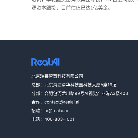
源资本跟投，目前估值已达1亿美金。
北京瑞莱智慧科技有限公司
总部：北京海淀清华科技园科技大厦A座19层
分部：合肥包河龙川路99号AI视觉产业港A3楼403
合作：
contact@realai.ai
招聘：
hr@realai.ai
电话：
400-803-1001