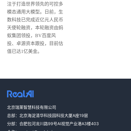
注于打造世界领先的可控多
模态通用大模型。日前，生
数科技已完成近亿元人民币
天使轮融资，本轮融资由蚂
蚁集团领投，BV百度风
投、卓源资本跟投，目前估
值已达1亿美金。
热线咨询
北京瑞莱智慧科技有限公司
400-803-1001
总部：北京海淀清华科技园科技大厦A座19层
邮件咨询
分部：合肥包河龙川路99号AI视觉产业港A3楼403
contact@realai.ai