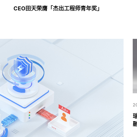
CEO田天荣膺「杰出工程师青年奖」
2