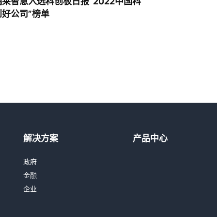
瑞莱智慧入选科创板日报“2022中国科
创好公司”榜单
热线咨询
400-803-1001
解决方案
产品中心
邮件咨询
政府
contact@realai.ai
金融
企业
留言咨询
在线表单沟通需求