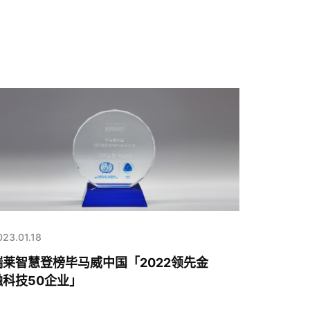
023.01.18
瑞莱智慧登榜毕马威中国「2022领先金
融科技50企业」