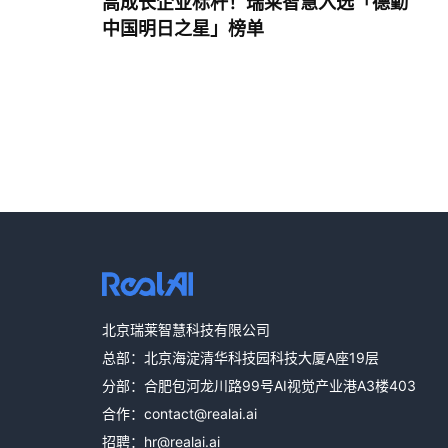
高成长企业标杆！瑞莱智慧入选「德勤
中国明日之星」榜单
北京瑞莱智慧科技有限公司
总部：北京海淀清华科技园科技大厦A座19层
分部：合肥包河龙川路99号AI视觉产业港A3楼403
合作：
contact@realai.ai
招聘：
hr@realai.ai