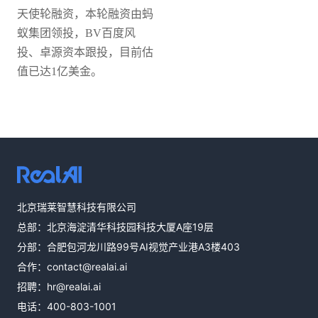
天使轮融资，本轮融资由蚂
蚁集团领投，BV百度风
投、卓源资本跟投，目前估
值已达1亿美金。
热线咨询
北京瑞莱智慧科技有限公司
400-803-1001
总部：北京海淀清华科技园科技大厦A座19层
邮件咨询
分部：合肥包河龙川路99号AI视觉产业港A3楼403
contact@realai.ai
合作：
contact@realai.ai
留言咨询
招聘：
hr@realai.ai
在线表单沟通需
电话：
400-803-1001
求