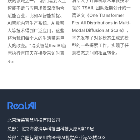
清华大学计算机系朱军教授带
跃的领域之一。“我们看到人工
领的 TSAIL 团队近期公开的一
智能不断与应用场景深度融合
篇论文《One Transformer
赋能百业，比如AI智能捕捉、
Fits All Distributions in Multi-
AI智能内容生产系统、AI数智
Modal Diffusion at Scale》，
人等技术得到广泛应用，这些
率先发布了对多模态生成式模
将为我们每个人的生活带来巨
型的一些探索工作，实现了任
大的改变。”瑞莱智慧RealAI首
意模态之间的相互转化。
席执行官田天在接受采访时表
示。
热线咨询
北京瑞莱智慧科技有限公司
400-803-1001
总部：北京海淀清华科技园科技大厦A座19层
邮件咨询
分部：合肥包河龙川路99号AI视觉产业港A3楼403