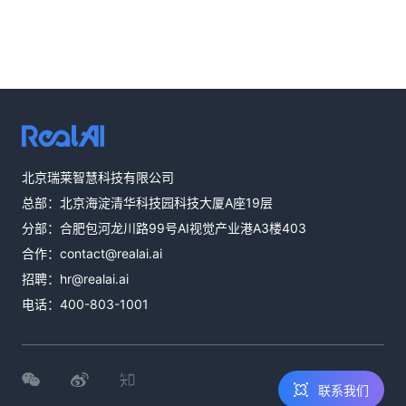
热线咨询
北京瑞莱智慧科技有限公司
400-803-1001
总部：北京海淀清华科技园科技大厦A座19层
邮件咨询
分部：合肥包河龙川路99号AI视觉产业港A3楼403
contact@realai.ai
合作：
contact@realai.ai
留言咨询
招聘：
hr@realai.ai
在线表单沟通需
电话：
400-803-1001
求
联系我们