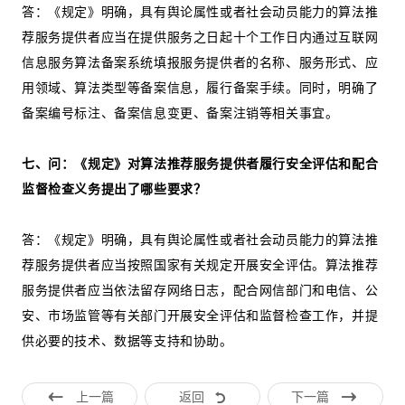
答：《规定》明确，具有舆论属性或者社会动员能力的算法推
荐服务提供者应当在提供服务之日起十个工作日内通过互联网
信息服务算法备案系统填报服务提供者的名称、服务形式、应
用领域、算法类型等备案信息，履行备案手续。同时，明确了
备案编号标注、备案信息变更、备案注销等相关事宜。
七、问：《规定》对算法推荐服务提供者履行安全评估和配合
监督检查义务提出了哪些要求？
答：《规定》明确，具有舆论属性或者社会动员能力的算法推
荐服务提供者应当按照国家有关规定开展安全评估。算法推荐
服务提供者应当依法留存网络日志，配合网信部门和电信、公
安、市场监管等有关部门开展安全评估和监督检查工作，并提
供必要的技术、数据等支持和协助。
上一篇
返回
下一篇