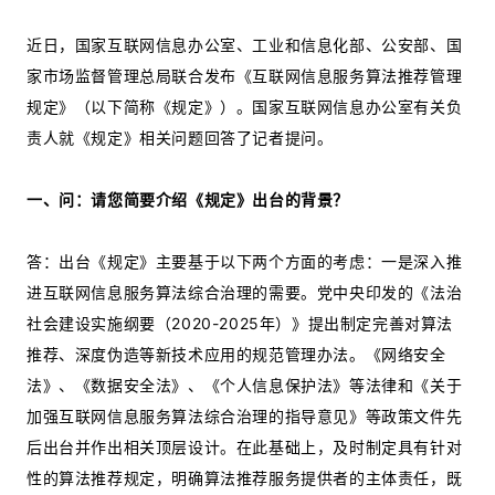
近日，国家互联网信息办公室、工业和信息化部、公安部、国
家市场监督管理总局联合发布《互联网信息服务算法推荐管理
规定》（以下简称《规定》）。国家互联网信息办公室有关负
责人就《规定》相关问题回答了记者提问。
一、问：请您简要介绍《规定》出台的背景？
答：出台《规定》主要基于以下两个方面的考虑：一是深入推
进互联网信息服务算法综合治理的需要。党中央印发的《法治
社会建设实施纲要（2020-2025年）》提出制定完善对算法
推荐、深度伪造等新技术应用的规范管理办法。《网络安全
法》、《数据安全法》、《个人信息保护法》等法律和《关于
加强互联网信息服务算法综合治理的指导意见》等政策文件先
后出台并作出相关顶层设计。在此基础上，及时制定具有针对
性的算法推荐规定，明确算法推荐服务提供者的主体责任，既