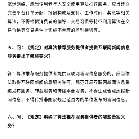
沉迷网络，应当便利老年人安全使用算法推荐服务，应当建立
完善平台订单分配、报酬构成及支付、工作时间、奖惩等相关
算法，不得根据消费者的偏好、交易习惯等特征利用算法在交
易价格等交易条件上实施不合理的差别待遇等。
五、问：《规定》对算法推荐服务提供者提供互联网新闻信息
服务提出了哪些要求？
答：算法推荐服务提供者提供互联网新闻信息服务的，应当依
法取得互联网新闻信息服务许可，规范开展互联网新闻信息采
编发布服务、转载服务和传播平台服务，不得生成合成虚假新
闻信息，不得传播非国家规定范围内的单位发布的新闻信息。
六、问：《规定》明确了算法推荐服务提供者的哪些备案义
务？