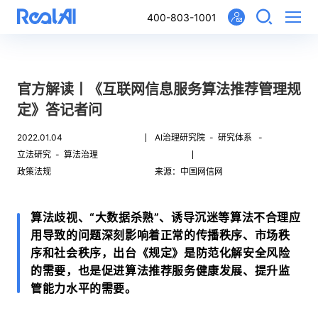
400-803-1001
官方解读丨《互联网信息服务算法推荐管理规
定》答记者问
2022.01.04
AI治理研究院 -
研究体系 -
立法研究 -
算法治理
政策法规
来源：中国网信网
算法歧视、“大数据杀熟”、诱导沉迷等算法不合理应
用导致的问题深刻影响着正常的传播秩序、市场秩
序和社会秩序，出台《规定》是防范化解安全风险
的需要，也是促进算法推荐服务健康发展、提升监
管能力水平的需要。