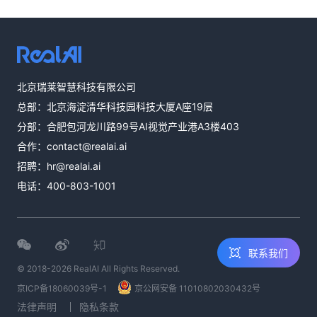
热线咨询
北京瑞莱智慧科技有限公司
400-803-1001
总部：北京海淀清华科技园科技大厦A座19层
邮件咨询
分部：合肥包河龙川路99号AI视觉产业港A3楼403
contact@realai.ai
合作：
contact@realai.ai
留言咨询
招聘：
hr@realai.ai
在线表单沟通需
电话：
400-803-1001
求
联系我们
© 2018-2026 RealAI All Rights Reserved.
京ICP备18060039号-1
京公网安备 11010802030432号
法律声明
隐私条款