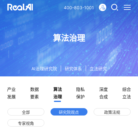
400-803-1001
算法治理
|
|
AI治理研究院
研究体系
立法研究
产业
数据
算法
隐私
深度
综合
发展
要素
治理
保护
合成
立法
全部
研究院观点
政策法规
专家视角