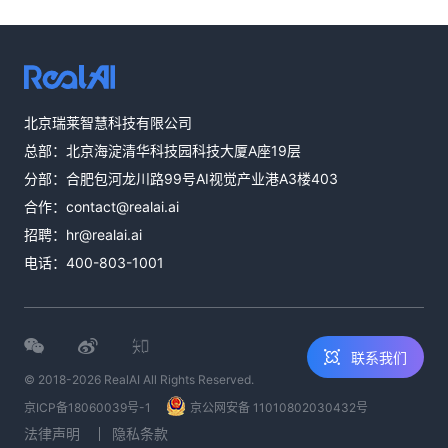
热线咨询
北京瑞莱智慧科技有限公司
400-803-1001
总部：北京海淀清华科技园科技大厦A座19层
邮件咨询
分部：合肥包河龙川路99号AI视觉产业港A3楼403
contact@realai.ai
合作：
contact@realai.ai
留言咨询
招聘：
hr@realai.ai
在线表单沟通需
电话：
400-803-1001
求
联系我们
© 2018-2026 RealAI All Rights Reserved.
京ICP备18060039号-1
京公网安备 11010802030432号
法律声明
隐私条款