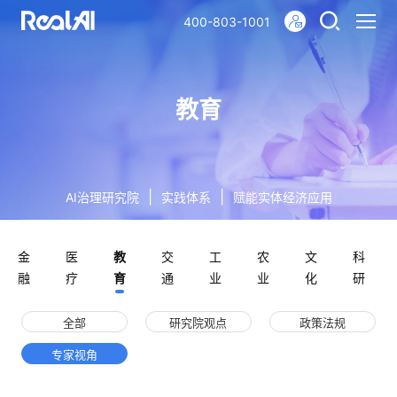
400-803-1001
教育
|
|
AI治理研究院
实践体系
赋能实体经济应用
金
医
教
交
工
农
文
科
融
疗
育
通
业
业
化
研
全部
研究院观点
政策法规
专家视角