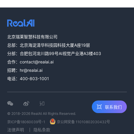
热线咨询
北京瑞莱智慧科技有限公司
400-803-1001
总部：北京海淀清华科技园科技大厦A座19层
邮件咨询
分部：合肥包河龙川路99号AI视觉产业港A3楼403
contact@realai.ai
合作：
contact@realai.ai
留言咨询
招聘：
hr@realai.ai
在线表单沟通需
电话：
400-803-1001
求
联系我们
© 2018-2026 RealAI All Rights Reserved.
京ICP备18060039号-1
京公网安备 11010802030432号
法律声明
隐私条款