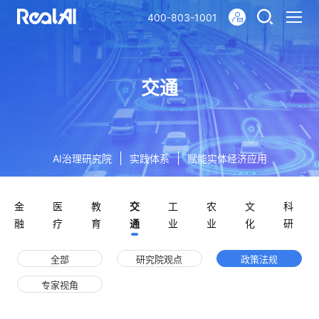
400-803-1001
交通
|
|
AI治理研究院
实践体系
赋能实体经济应用
金
医
教
交
工
农
文
科
融
疗
育
通
业
业
化
研
全部
研究院观点
政策法规
专家视角