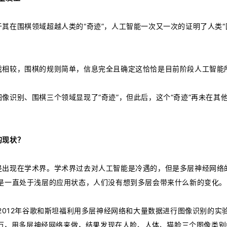
其在围棋领域超越人类的“奇迹”，人工智能一次又一次的证明了人类“
戏相较，围棋的规则简单，信息完全且确定这恰恰是目前阶段人工智能
像识别、围棋三个领域显现了“奇迹”，但此后，这个“奇迹”再未在其
的现状？
是出现在学术界。学术界过去对人工智能是冷遇的，但是多层神经网络
但是一直处于浅层的应用状态，人们没有想到多层会带来什么新的变化。
：2012年谷歌和斯坦福利用多层神经网络和大量数据进行图像识别的实
00万，用多层神经网络来做，结果发现在人脸、人体、猫脸三个图像类