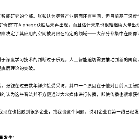
工智能研究的全部。张钹认为尽管产业层面还有空间，但目前基于深度
奇迹”在Alphago获胜后未再出现，而且估计未来也很难继续大量出
缺陷决定了其应用的空间被局限在特定的领域——大部分都集中在图像
对于深度学习技术的判断过于乐观，人工智能迫切需要推动到新的阶段
现底层理论的突破。
者，张钹在过去数年鲜少接受采访，其中一个原因在于他对目前人工智
慎的认为这些看法并不方便通过大众媒体进行传播，即使传播也很难获
，我现在也接触到很多企业，找我谈这个问题，说明企业在第一线已经
量发生”