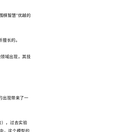
围棋智慧”优越的
所擅长的。
他领域出现，其技
的出现带来了一
验），过去实验
别中，这个模型的