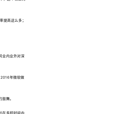
别率提高这么多；
间业内业外对深
2016年微软做
的鼓舞。
如在多短时间内