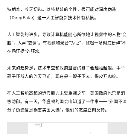
特朗普，咬牙切齿。以特朗普的个性，很可能对深度伪造
（DeepFake）这一人工智能新技术怀有私愤。
人工智能的进步，导致计算机能随心所欲地让视频中的人物“变
脸”，人声“变调”。有视频和录音“为证”，掀起一场彻底粉碎“不
在场证据”的狂欢。
未来的趋势是，技术审查和政府监督的鞭子会越抽越狠。手举
鞭子吓唬人的昨天已逝，现在是一鞭子下去，得皮开肉绽。
在人工智能高超的造假能力未受重视之前，美国政府也只是消
极防御。有一天，华盛顿的国会山知道了一件事——“外国不法
分子伪造信息祸害美国大选”，他们的态度立刻反转。