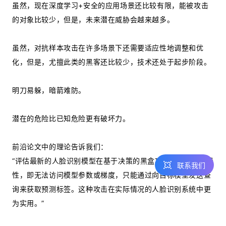
虽然，现在深度学习+安全的应用场景还比较有限，能被攻击
的对象比较少，但是，未来潜在威胁会越来越多。
热线咨询
虽然，对抗样本攻击在许多场景下还需要适应性地调整和优
400-803-1001
化，但是，尤擅此类的黑客还比较少，技术还处于起步阶段。
邮件咨询
contact@realai.ai
明刀易躲，暗箭难防。
留言咨询
在线表单沟通需
潜在的危险比已知危险更有破坏力。
求
前沿论文中的理论告诉我们：
“评估最新的人脸识别模型在基于决策的黑盒攻击环境下的鲁棒
联系我们
性，即无法访问模型参数或梯度，只能通过向目标模型发送查
询来获取预测标签。这种攻击在实际情况的人脸识别系统中更
为实用。”