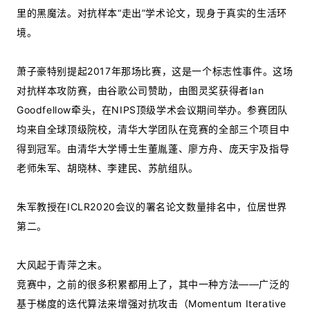
里的黑魔法。对抗样本“走出”学术论文，现身于真实的生活环
境。
萧子豪特别提起2017年那场比赛，这是一个标志性事件。这场
对抗样本攻防赛，由谷歌公司赞助，由图灵奖获得者Ian
Goodfellow牵头，在NIPS顶级学术会议期间举办。参赛团队
均来自全球顶级院校，清华大学团队在竞赛的全部三个项目中
得到冠军。由清华大学博士生董胤蓬、廖方舟、庞天宇及指导
老师朱军、胡晓林、李建民、苏航组队。
朱军教授在ICLR2020会议的署名论文数量排名中，位居世界
第二。
大风起于青萍之末。
竞赛中，之前的很多积累都用上了，其中一种方法——广泛的
基于梯度的迭代算法来增强对抗攻击（Momentum Iterative