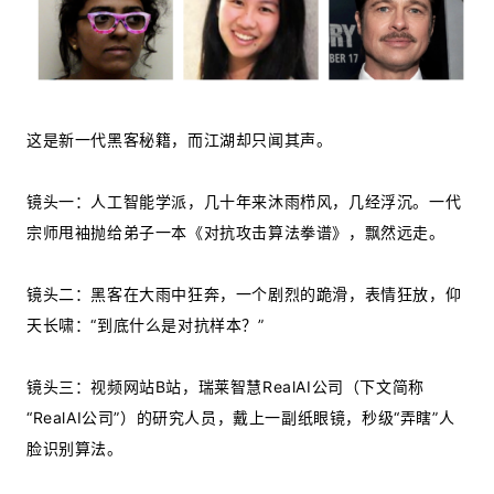
这是新一代黑客秘籍，而江湖却只闻其声。
镜头一：人工智能学派，几十年来沐雨栉风，几经浮沉。一代
宗师甩袖抛给弟子一本《对抗攻击算法拳谱》，飘然远走。
镜头二：黑客在大雨中狂奔，一个剧烈的跪滑，表情狂放，仰
天长啸：“到底什么是对抗样本？”
镜头三：视频网站B站，瑞莱智慧RealAI公司（下文简称
“RealAI公司”）的研究人员，戴上一副纸眼镜，秒级“弄瞎”人
脸识别算法。