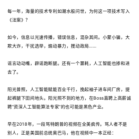
每一年，海量的技术专利如潮水般问世，为何这一项技术写入
《法案》？
如今，信息以光速传播，错误信息，混杂其间。小蒙小骗，大
欺大诈，干扰选举，煽动暴力，搅动政局……
谣言动动嘴，辟谣跑断腿。还有一个噩耗，人工智能也掺和进
去了。
阳光普照，人工智能赋能百业千行，挽起袖子进车间厂房，提
起裤腿下田间地头。阳光照不到的地方，在Boss直聘上高薪诚
聘“资深人工智能算法专家”的也可能是黑色产业。
早在2018年，一段骂特朗普的视频在全美疯传。骂人者不是
别人，正是美国前总统奥巴马，他在视频中一本正经：