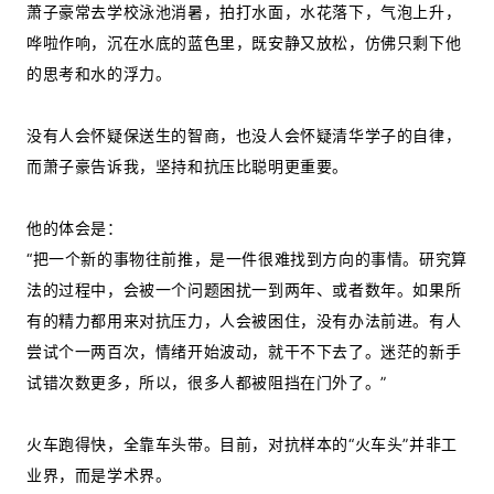
萧子豪常去学校泳池消暑，拍打水面，水花落下，气泡上升，
哗啦作响，沉在水底的蓝色里，既安静又放松，仿佛只剩下他
的思考和水的浮力。
没有人会怀疑保送生的智商，也没人会怀疑清华学子的自律，
而萧子豪告诉我，坚持和抗压比聪明更重要。
他的体会是：
“把一个新的事物往前推，是一件很难找到方向的事情。研究算
法的过程中，会被一个问题困扰一到两年、或者数年。如果所
有的精力都用来对抗压力，人会被困住，没有办法前进。有人
尝试个一两百次，情绪开始波动，就干不下去了。迷茫的新手
试错次数更多，所以，很多人都被阻挡在门外了。”
火车跑得快，全靠车头带。目前，对抗样本的“火车头”并非工
业界，而是学术界。